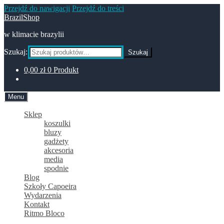
Przejdź do nawigacji
Przejdź do treści
BrazilShop
w klimacie brazylii
Szukaj:
Szukaj
0,00
zł
0 Produkt
Menu
Sklep
koszulki
bluzy
gadżety
akcesoria
media
spodnie
Blog
Szkoły Capoeira
Wydarzenia
Kontakt
Ritmo Bloco