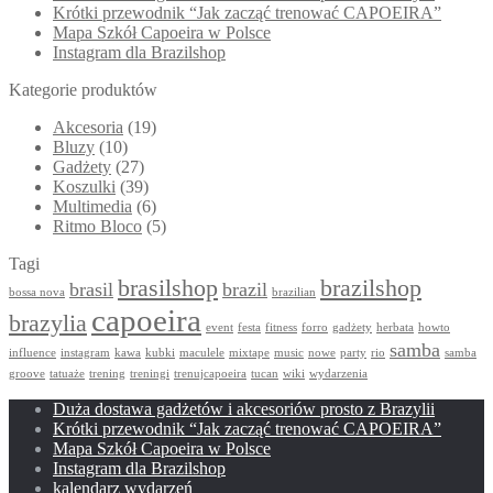
Krótki przewodnik “Jak zacząć trenować CAPOEIRA”
Mapa Szkół Capoeira w Polsce
Instagram dla Brazilshop
Kategorie produktów
Akcesoria
(19)
Bluzy
(10)
Gadżety
(27)
Koszulki
(39)
Multimedia
(6)
Ritmo Bloco
(5)
Tagi
brasilshop
brazilshop
brasil
brazil
bossa nova
brazilian
capoeira
brazylia
event
festa
fitness
forro
gadżety
herbata
howto
samba
influence
instagram
kawa
kubki
maculele
mixtape
music
nowe
party
rio
samba
groove
tatuaże
trening
treningi
trenujcapoeira
tucan
wiki
wydarzenia
Duża dostawa gadżetów i akcesoriów prosto z Brazylii
Krótki przewodnik “Jak zacząć trenować CAPOEIRA”
Mapa Szkół Capoeira w Polsce
Instagram dla Brazilshop
kalendarz wydarzeń