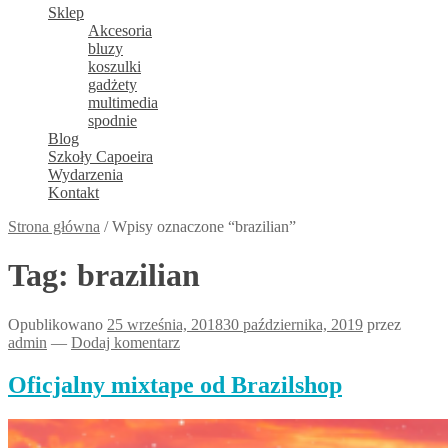
Sklep
Akcesoria
bluzy
koszulki
gadżety
multimedia
spodnie
Blog
Szkoły Capoeira
Wydarzenia
Kontakt
Strona główna
/
Wpisy oznaczone “brazilian”
Tag:
brazilian
Opublikowano
25 września, 2018
30 października, 2019
przez
admin
—
Dodaj komentarz
Oficjalny mixtape od Brazilshop