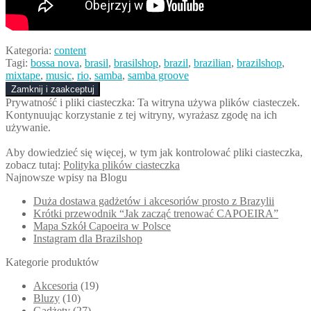
Kategoria:
content
Tagi:
bossa nova
,
brasil
,
brasilshop
,
brazil
,
brazilian
,
brazilshop
,
mixtape
,
music
,
rio
,
samba
,
samba groove
Prywatność i pliki ciasteczka: Ta witryna używa plików ciasteczek.
Kontynuując korzystanie z tej witryny, wyrażasz zgodę na ich
używanie.
Aby dowiedzieć się więcej, w tym jak kontrolować pliki ciasteczka,
zobacz tutaj:
Polityka plików ciasteczka
Najnowsze wpisy na Blogu
Duża dostawa gadżetów i akcesoriów prosto z Brazylii
Krótki przewodnik “Jak zacząć trenować CAPOEIRA”
Mapa Szkół Capoeira w Polsce
Instagram dla Brazilshop
Kategorie produktów
Akcesoria
(19)
Bluzy
(10)
Gadżety
(27)