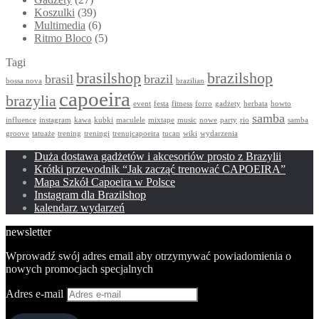
Koszulki
(39)
Multimedia
(6)
Ritmo Bloco
(5)
Tagi
brasilshop
brazilshop
brasil
brazil
bossa nova
brazilian
capoeira
brazylia
event
festa
fitness
forro
gadżety
herbata
howto
samba
influence
instagram
kawa
kubki
maculele
mixtape
music
nowe
party
rio
samba
groove
tatuaże
trening
treningi
trenujcapoeira
tucan
wiki
wydarzenia
Duża dostawa gadżetów i akcesoriów prosto z Brazylii
Krótki przewodnik “Jak zacząć trenować CAPOEIRA”
Mapa Szkół Capoeira w Polsce
Instagram dla Brazilshop
kalendarz wydarzeń
newsletter
Wprowadź swój adres email aby otrzymywać powiadomienia o
nowych promocjach specjalnych
Adres e-mail