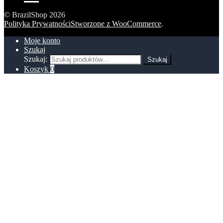
© BrazilShop 2026
Polityka Prywatności
Stworzone z WooCommerce
.
Moje konto
Szukaj
Szukaj:
Szukaj
Koszyk
0