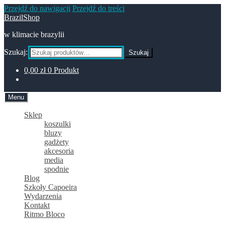
Przejdź do nawigacji
Przejdź do treści
BrazilShop
w klimacie brazylii
Szukaj:
Szukaj
0,00
zł
0 Produkt
Menu
Sklep
koszulki
bluzy
gadżety
akcesoria
media
spodnie
Blog
Szkoły Capoeira
Wydarzenia
Kontakt
Ritmo Bloco