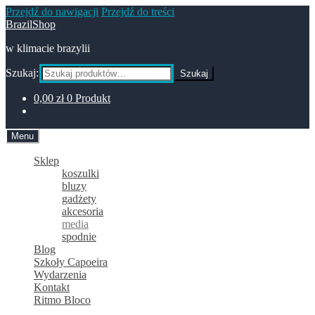
Przejdź do nawigacji
Przejdź do treści
BrazilShop
w klimacie brazylii
Szukaj:
Szukaj
0,00
zł
0 Produkt
Menu
Sklep
koszulki
bluzy
gadżety
akcesoria
media
spodnie
Blog
Szkoły Capoeira
Wydarzenia
Kontakt
Ritmo Bloco