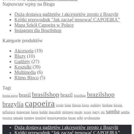
Najnowsze wpisy na Blogu
Duża dostawa gadżetów i akcesoriów prosto z Brazylii
Krótki przewodnik “Jak zacząć trenować CAPOEIRA”
Mapa Szkół Capoeira w Polsce
Instagram dla Brazilshop
Kategorie produktów
Akcesoria
(19)
Bluzy
(10)
Gadżety
(27)
Koszulki
(39)
Multimedia
(6)
Ritmo Bloco
(5)
Tagi
brasilshop
brazilshop
brasil
brazil
bossa nova
brazilian
capoeira
brazylia
event
festa
fitness
forro
gadżety
herbata
howto
samba
influence
instagram
kawa
kubki
maculele
mixtape
music
nowe
party
rio
samba
groove
tatuaże
trening
treningi
trenujcapoeira
tucan
wiki
wydarzenia
Duża dostawa gadżetów i akcesoriów prosto z Brazylii
Krótki przewodnik “Jak zacząć trenować CAPOEIRA”