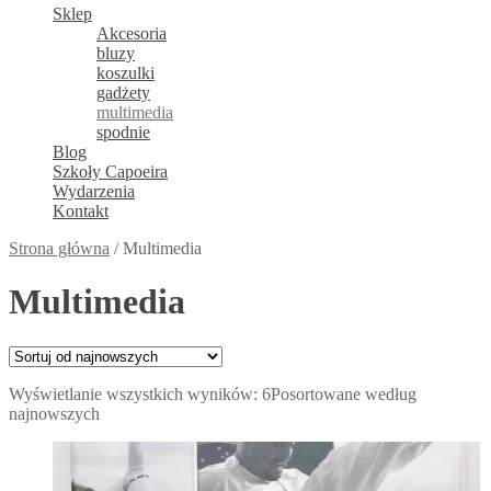
Sklep
Akcesoria
bluzy
koszulki
gadżety
multimedia
spodnie
Blog
Szkoły Capoeira
Wydarzenia
Kontakt
Strona główna
/
Multimedia
Multimedia
Wyświetlanie wszystkich wyników: 6
Posortowane według
najnowszych