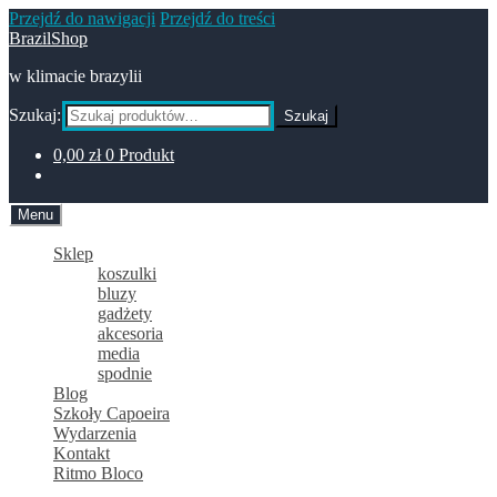
Przejdź do nawigacji
Przejdź do treści
BrazilShop
w klimacie brazylii
Szukaj:
Szukaj
0,00
zł
0 Produkt
Menu
Sklep
koszulki
bluzy
gadżety
akcesoria
media
spodnie
Blog
Szkoły Capoeira
Wydarzenia
Kontakt
Ritmo Bloco