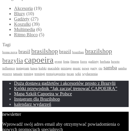
Akcesoria
(19)
Bluzy
(10)
Gadżety
(27)
Koszulki
(39)
Multimedia
(6)
Ritmo Bloco
(5)
Tagi
brasilshop
brazilshop
brasil
brazil
bossa nova
brazilian
capoeira
brazylia
event
festa
fitness
forro
gadżety
herbata
howto
samba
influence
instagram
kawa
kubki
maculele
mixtape
music
nowe
party
rio
samba
groove
tatuaże
trening
treningi
trenujcapoeira
tucan
wiki
wydarzenia
Duża dostawa gadżetów i akcesoriów prosto z Brazylii
Krótki przewodnik “Jak zacząć trenować CAPOEIRA”
Mapa Szkół Capoeira w Polsce
Instagram dla Brazilshop
kalendarz wydarzeń
newsletter
Wprowadź swój adres email aby otrzymywać powiadomienia o
nowych promocjach specjalnych