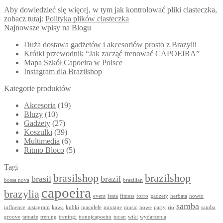
Aby dowiedzieć się więcej, w tym jak kontrolować pliki ciasteczka,
zobacz tutaj:
Polityka plików ciasteczka
Najnowsze wpisy na Blogu
Duża dostawa gadżetów i akcesoriów prosto z Brazylii
Krótki przewodnik “Jak zacząć trenować CAPOEIRA”
Mapa Szkół Capoeira w Polsce
Instagram dla Brazilshop
Kategorie produktów
Akcesoria
(19)
Bluzy
(10)
Gadżety
(27)
Koszulki
(39)
Multimedia
(6)
Ritmo Bloco
(5)
Tagi
brasilshop
brazilshop
brasil
brazil
bossa nova
brazilian
capoeira
brazylia
event
festa
fitness
forro
gadżety
herbata
howto
samba
influence
instagram
kawa
kubki
maculele
mixtape
music
nowe
party
rio
samba
groove
tatuaże
trening
treningi
trenujcapoeira
tucan
wiki
wydarzenia