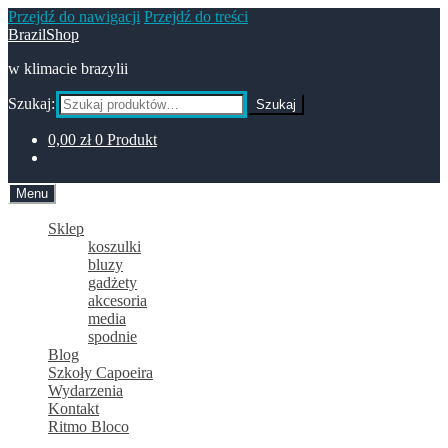
Przejdź do nawigacji
Przejdź do treści
BrazilShop
w klimacie brazylii
Szukaj:
Szukaj
0,00
zł
0 Produkt
Menu
Sklep
koszulki
bluzy
gadżety
akcesoria
media
spodnie
Blog
Szkoły Capoeira
Wydarzenia
Kontakt
Ritmo Bloco