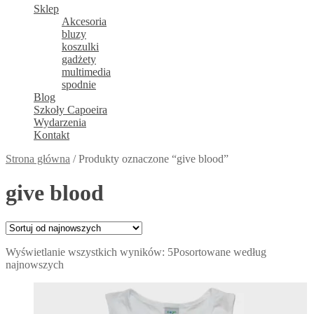
Sklep
Akcesoria
bluzy
koszulki
gadżety
multimedia
spodnie
Blog
Szkoły Capoeira
Wydarzenia
Kontakt
Strona główna
/
Produkty oznaczone “give blood”
give blood
Wyświetlanie wszystkich wyników: 5
Posortowane według
najnowszych