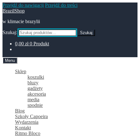
Przejdź do nawigacji
Przejdź do treści
BrazilShop
w klimacie brazylii
Szukaj:
Szukaj
0,00
zł
0 Produkt
Menu
Sklep
koszulki
bluzy
gadżety
akcesoria
media
spodnie
Blog
Szkoły Capoeira
Wydarzenia
Kontakt
Ritmo Bloco