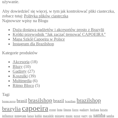
używanie.
Aby dowiedzieć się więcej, w tym jak kontrolować pliki ciasteczka,
zobacz tutaj:
Polityka plików ciasteczka
Najnowsze wpisy na Blogu
Duża dostawa gadżetów i akcesoriów prosto z Brazylii
Krótki przewodnik “Jak zacząć trenować CAPOEIRA”
Mapa Szkół Capoeira w Polsce
Instagram dla Brazilshop
Kategorie produktów
Akcesoria
(18)
Bluzy
(10)
Gadżety
(27)
Koszulki
(39)
Multimedia
(6)
Ritmo Bloco
(5)
Tagi
brasilshop
brazilshop
brasil
brazil
bossa nova
brazilian
capoeira
brazylia
event
festa
fitness
forro
gadżety
herbata
howto
samba
influence
instagram
kawa
kubki
maculele
mixtape
music
nowe
party
rio
samba