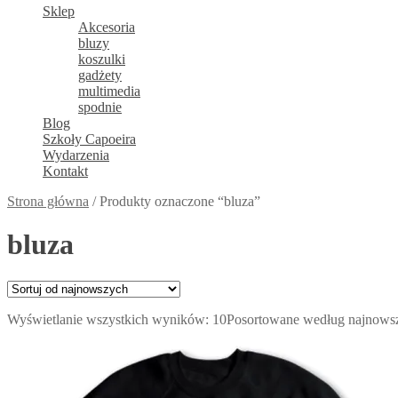
Sklep
Akcesoria
bluzy
koszulki
gadżety
multimedia
spodnie
Blog
Szkoły Capoeira
Wydarzenia
Kontakt
Strona główna
/
Produkty oznaczone “bluza”
bluza
Wyświetlanie wszystkich wyników: 10
Posortowane według najnows