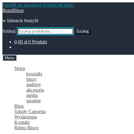
Przejdź do nawigacji
Przejdź do treści
BrazilShop
w klimacie brazylii
Szukaj:
Szukaj
0,00
zł
0 Produkt
Menu
Sklep
koszulki
bluzy
gadżety
akcesoria
media
spodnie
Blog
Szkoły Capoeira
Wydarzenia
Kontakt
Ritmo Bloco