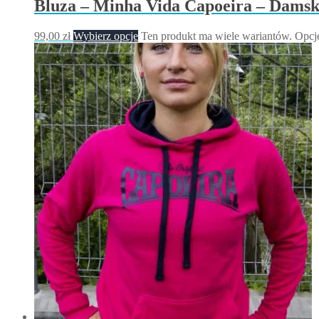
Bluza – Minha Vida Capoeira – Dams
99,00
zł
Wybierz opcje
Ten produkt ma wiele wariantów. Opcj