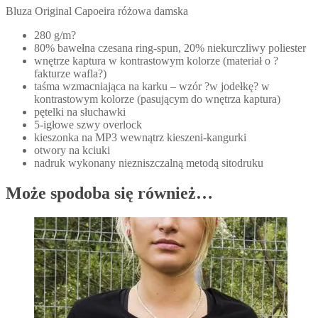
Bluza Original Capoeira różowa damska
280 g/m?
80% bawełna czesana ring-spun, 20% niekurczliwy poliester
wnętrze kaptura w kontrastowym kolorze (materiał o ?
fakturze wafla?)
taśma wzmacniająca na karku – wzór ?w jodełkę? w
kontrastowym kolorze (pasującym do wnętrza kaptura)
pętelki na słuchawki
5-igłowe szwy overlock
kieszonka na MP3 wewnątrz kieszeni-kangurki
otwory na kciuki
nadruk wykonany niezniszczalną metodą sitodruku
Może spodoba się również…