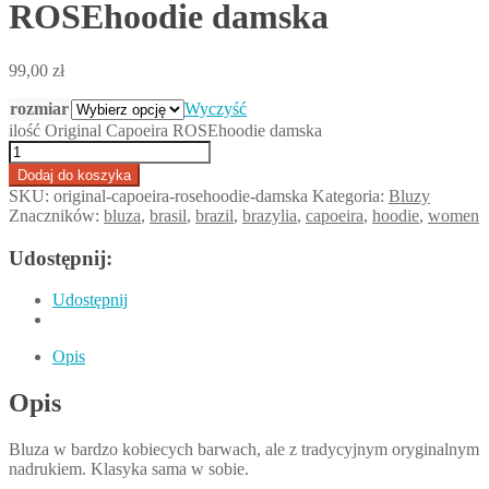
ROSEhoodie damska
99,00
zł
rozmiar
Wyczyść
ilość Original Capoeira ROSEhoodie damska
Dodaj do koszyka
SKU:
original-capoeira-rosehoodie-damska
Kategoria:
Bluzy
Znaczników:
bluza
,
brasil
,
brazil
,
brazylia
,
capoeira
,
hoodie
,
women
Udostępnij:
Udostępnij
Opis
Opis
Bluza w bardzo kobiecych barwach, ale z tradycyjnym oryginalnym
nadrukiem. Klasyka sama w sobie.