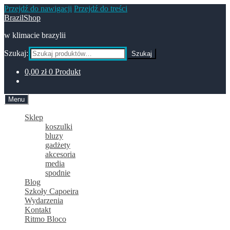
Przejdź do nawigacji
Przejdź do treści
BrazilShop
w klimacie brazylii
Szukaj:
Szukaj
0,00
zł
0 Produkt
Menu
Sklep
koszulki
bluzy
gadżety
akcesoria
media
spodnie
Blog
Szkoły Capoeira
Wydarzenia
Kontakt
Ritmo Bloco