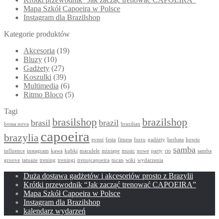
Mapa Szkół Capoeira w Polsce
Instagram dla Brazilshop
Kategorie produktów
Akcesoria
(19)
Bluzy
(10)
Gadżety
(27)
Koszulki
(39)
Multimedia
(6)
Ritmo Bloco
(5)
Tagi
brasilshop
brazilshop
brasil
brazil
bossa nova
brazilian
capoeira
brazylia
event
festa
fitness
forro
gadżety
herbata
howto
samba
influence
instagram
kawa
kubki
maculele
mixtape
music
nowe
party
rio
samba
groove
tatuaże
trening
treningi
trenujcapoeira
tucan
wiki
wydarzenia
Duża dostawa gadżetów i akcesoriów prosto z Brazylii
Krótki przewodnik “Jak zacząć trenować CAPOEIRA”
Mapa Szkół Capoeira w Polsce
Instagram dla Brazilshop
kalendarz wydarzeń