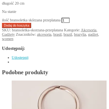
długość 20 cm
Na stanie
ilość bransoletka skórzana przeplatana
Dodaj do koszyka
SKU:
bransoletka-skorzana-przeplatana
Kategorie:
Akcesoria
,
Gadżety
Znaczników:
akcesoria
,
brasil
,
brazil
,
brazylia
,
gadżet
,
women
Udostępnij:
Udostępnij
Podobne produkty