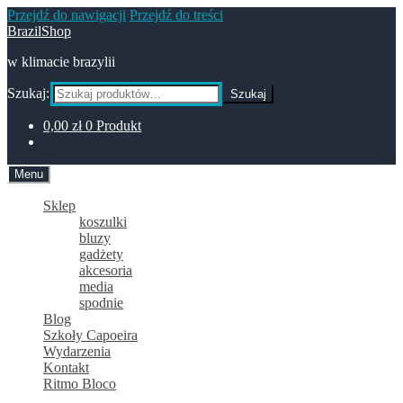
Przejdź do nawigacji
Przejdź do treści
BrazilShop
w klimacie brazylii
Szukaj:
Szukaj
0,00
zł
0 Produkt
Menu
Sklep
koszulki
bluzy
gadżety
akcesoria
media
spodnie
Blog
Szkoły Capoeira
Wydarzenia
Kontakt
Ritmo Bloco