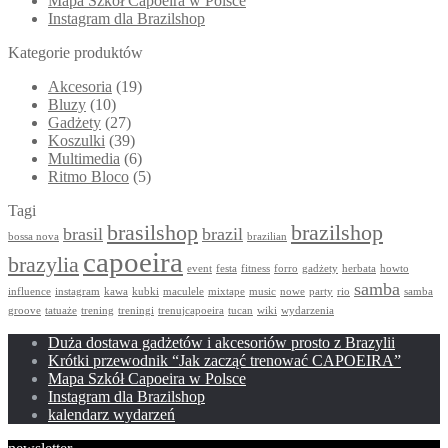
Mapa Szkół Capoeira w Polsce
Instagram dla Brazilshop
Kategorie produktów
Akcesoria
(19)
Bluzy
(10)
Gadżety
(27)
Koszulki
(39)
Multimedia
(6)
Ritmo Bloco
(5)
Tagi
brasilshop
brazilshop
brasil
brazil
bossa nova
brazilian
capoeira
brazylia
event
festa
fitness
forro
gadżety
herbata
howto
samba
influence
instagram
kawa
kubki
maculele
mixtape
music
nowe
party
rio
samba
groove
tatuaże
trening
treningi
trenujcapoeira
tucan
wiki
wydarzenia
Duża dostawa gadżetów i akcesoriów prosto z Brazylii
Krótki przewodnik “Jak zacząć trenować CAPOEIRA”
Mapa Szkół Capoeira w Polsce
Instagram dla Brazilshop
kalendarz wydarzeń