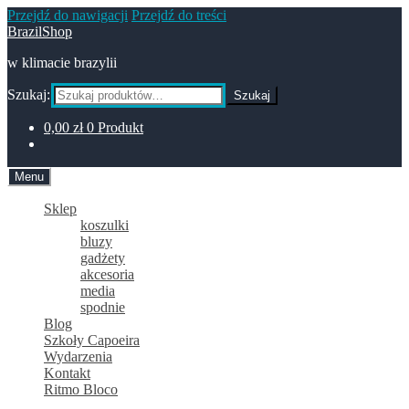
Przejdź do nawigacji
Przejdź do treści
BrazilShop
w klimacie brazylii
Szukaj:
Szukaj
0,00
zł
0 Produkt
Menu
Sklep
koszulki
bluzy
gadżety
akcesoria
media
spodnie
Blog
Szkoły Capoeira
Wydarzenia
Kontakt
Ritmo Bloco