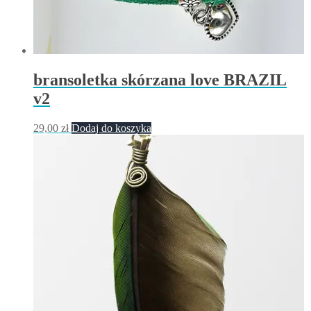
bransoletka skórzana love BRAZIL
v2
29,00
zł
Dodaj do koszyka