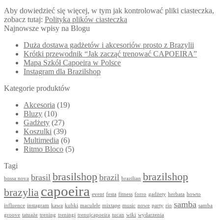
Aby dowiedzieć się więcej, w tym jak kontrolować pliki ciasteczka,
zobacz tutaj:
Polityka plików ciasteczka
Najnowsze wpisy na Blogu
Duża dostawa gadżetów i akcesoriów prosto z Brazylii
Krótki przewodnik “Jak zacząć trenować CAPOEIRA”
Mapa Szkół Capoeira w Polsce
Instagram dla Brazilshop
Kategorie produktów
Akcesoria
(19)
Bluzy
(10)
Gadżety
(27)
Koszulki
(39)
Multimedia
(6)
Ritmo Bloco
(5)
Tagi
brasilshop
brazilshop
brasil
brazil
bossa nova
brazilian
capoeira
brazylia
event
festa
fitness
forro
gadżety
herbata
howto
samba
influence
instagram
kawa
kubki
maculele
mixtape
music
nowe
party
rio
samba
groove
tatuaże
trening
treningi
trenujcapoeira
tucan
wiki
wydarzenia