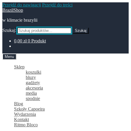
Przejdź do nawigacji
Przejdź do treści
BrazilShop
w klimacie brazylii
Szukaj:
Szukaj
0,00
zł
0 Produkt
Menu
Sklep
koszulki
bluzy
gadżety
akcesoria
media
spodnie
Blog
Szkoły Capoeira
Wydarzenia
Kontakt
Ritmo Bloco