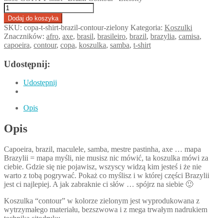
Dodaj do koszyka
SKU:
copa-t-shirt-brazil-contour-zielony
Kategoria:
Koszulki
Znaczników:
afro
,
axe
,
brasil
,
brasileiro
,
brazil
,
brazylia
,
camisa
,
capoeira
,
contour
,
copa
,
koszulka
,
samba
,
t-shirt
Udostępnij:
Udostępnij
Opis
Opis
Capoeira, brazil, maculele, samba, mestre pastinha, axe … mapa
Brazylii = mapa myśli, nie musisz nic mówić, ta koszulka mówi za
ciebie. Gdzie się nie pojawisz, wszyscy widzą kim jesteś i że nie
warto z tobą pogrywać. Pokaż co myślisz i w której części Brazylii
jest ci najlepiej. A jak zabraknie ci słów … spójrz na siebie 🙂
Koszulka “contour” w kolorze zielonym jest wyprodukowana z
wytrzymałego materiału, bezszwowa i z mega trwałym nadrukiem